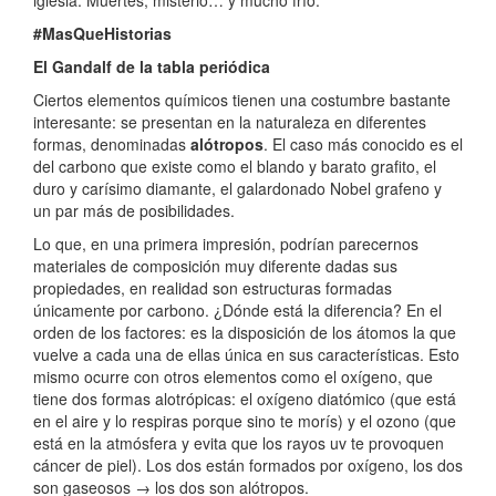
#MasQueHistorias
El Gandalf de la tabla periódica
Ciertos elementos químicos tienen una costumbre bastante
interesante: se presentan en la naturaleza en diferentes
formas, denominadas
alótropos
. El caso más conocido es el
del carbono que existe como el blando y barato grafito, el
duro y carísimo diamante, el galardonado Nobel grafeno y
un par más de posibilidades.
Lo que, en una primera impresión, podrían parecernos
materiales de composición muy diferente dadas sus
propiedades, en realidad son estructuras formadas
únicamente por carbono. ¿Dónde está la diferencia? En el
orden de los factores: es la disposición de los átomos la que
vuelve a cada una de ellas única en sus características. Esto
mismo ocurre con otros elementos como el oxígeno, que
tiene dos formas alotrópicas: el oxígeno diatómico (que está
en el aire y lo respiras porque sino te morís) y el ozono (que
está en la atmósfera y evita que los rayos uv te provoquen
cáncer de piel). Los dos están formados por oxígeno, los dos
son gaseosos → los dos son alótropos.