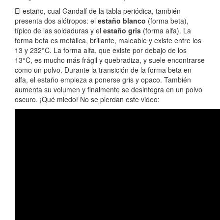
El estaño, cual Gandalf de la tabla periódica, también
presenta dos alótropos: el
estaño blanco
(forma beta),
típico de las soldaduras y el
estaño gris
(forma alfa). La
forma beta es metálica, brillante, maleable y existe entre los
13 y 232°C. La forma alfa, que existe por debajo de los
13°C, es mucho más frágil y quebradiza, y suele encontrarse
como un polvo. Durante la transición de la forma beta en
alfa, el estaño empieza a ponerse gris y opaco. También
aumenta su volumen y finalmente se desintegra en un polvo
oscuro. ¡Qué miedo! No se pierdan este video: