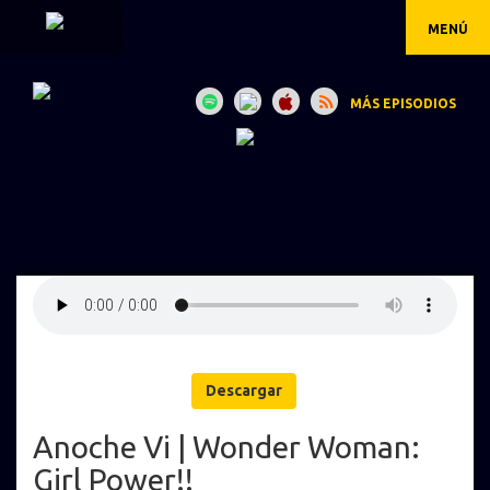
MENÚ
MÁS EPISODIOS
Descargar
Anoche Vi | Wonder Woman:
Girl Power!!