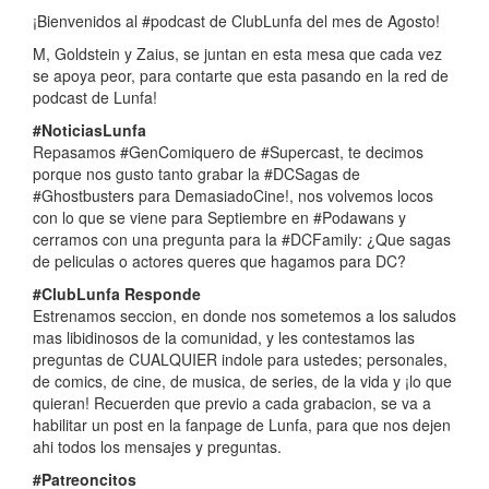
¡Bienvenidos al #podcast de ClubLunfa del mes de Agosto!
M, Goldstein y Zaius, se juntan en esta mesa que cada vez
se apoya peor, para contarte que esta pasando en la red de
podcast de Lunfa!
#NoticiasLunfa
Repasamos #GenComiquero de #Supercast, te decimos
porque nos gusto tanto grabar la #DCSagas de
#Ghostbusters para DemasiadoCine!, nos volvemos locos
con lo que se viene para Septiembre en #Podawans y
cerramos con una pregunta para la #DCFamily: ¿Que sagas
de peliculas o actores queres que hagamos para DC?
#ClubLunfa Responde
Estrenamos seccion, en donde nos sometemos a los saludos
mas libidinosos de la comunidad, y les contestamos las
preguntas de CUALQUIER indole para ustedes; personales,
de comics, de cine, de musica, de series, de la vida y ¡lo que
quieran! Recuerden que previo a cada grabacion, se va a
habilitar un post en la fanpage de Lunfa, para que nos dejen
ahi todos los mensajes y preguntas.
#Patreoncitos