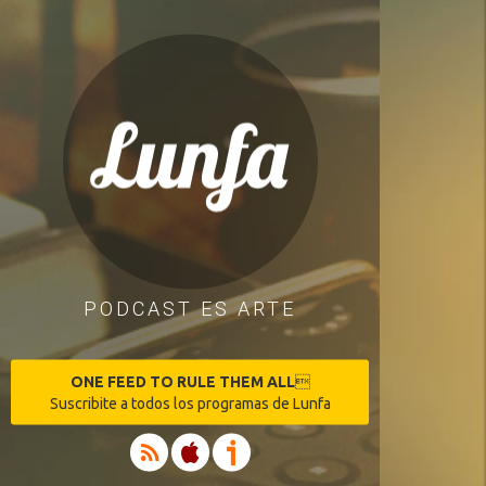
PODCAST ES ARTE
ONE FEED TO RULE THEM ALL

Suscribite a todos los programas de Lunfa