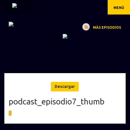
MENÚ
MÁS EPISODIOS
Descargar
podcast_episodio7_thumb