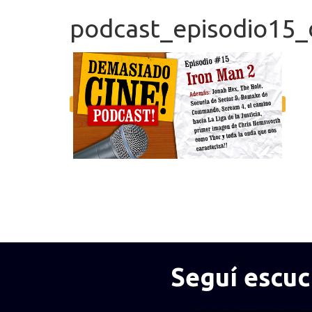
podcast_episodio15_
Seguí escu