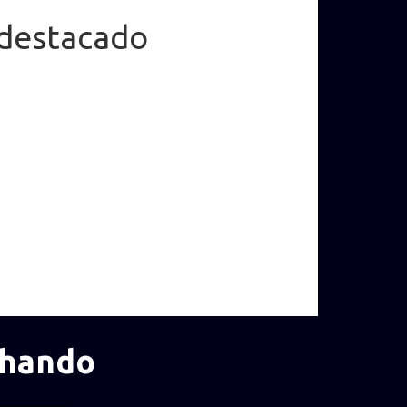
destacado
chando