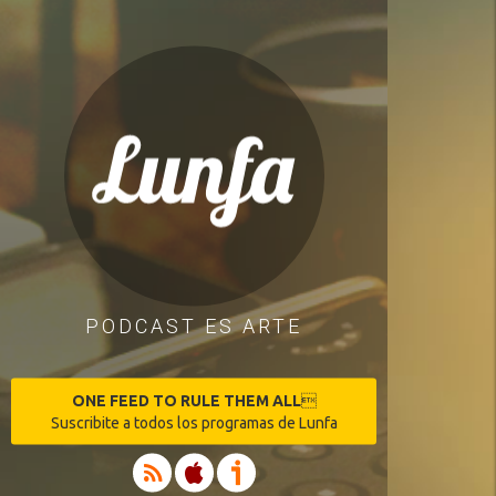
PODCAST ES ARTE
ONE FEED TO RULE THEM ALL

Suscribite a todos los programas de Lunfa