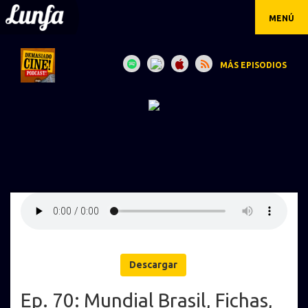
MENÚ
MÁS EPISODIOS
Descargar
Ep. 70: Mundial Brasil, Fichas,