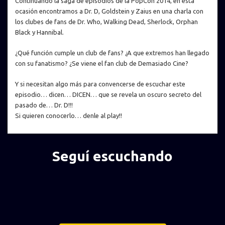
Continuando la saga de episodios de la PopCon 2014, en esta
ocasión encontramos a Dr. D, Goldstein y Zaius en una charla con
los clubes de fans de Dr. Who, Walking Dead, Sherlock, Orphan
Black y Hannibal.
¿Qué función cumple un club de fans? ¿A que extremos han llegado
con su fanatismo? ¿Se viene el fan club de Demasiado Cine?
Y si necesitan algo más para convencerse de escuchar este
episodio… dicen… DICEN… que se revela un oscuro secreto del
pasado de… Dr. D!!!
Si quieren conocerlo… denle al play!!
Seguí escuchando