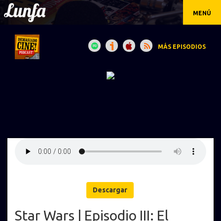
MENÚ
MÁS EPISODIOS
Descargar
Star Wars | Episodio III: El