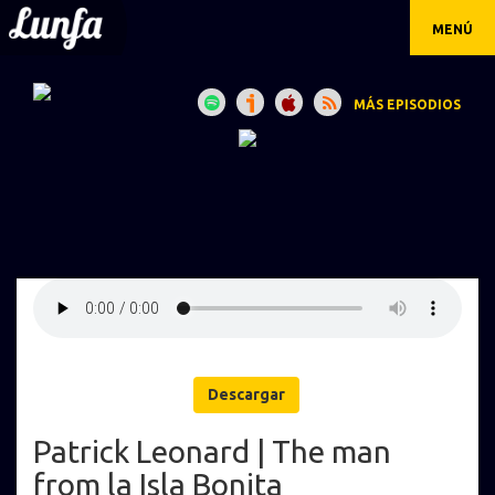
MENÚ
MÁS EPISODIOS
Descargar
Patrick Leonard | The man
from la Isla Bonita