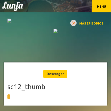
MENÚ
MÁS EPISODIOS
Descargar
sc12_thumb