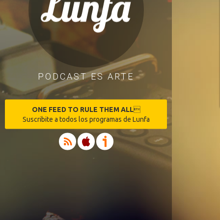
PODCAST ES ARTE
ONE FEED TO RULE THEM ALL

Suscribite a todos los programas de Lunfa