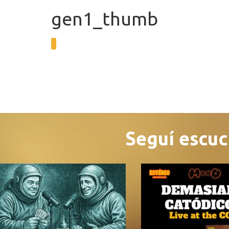
gen1_thumb
Seguí escu